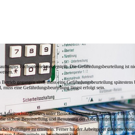
uftragtes Fachunternehmen erstellt. Die Gefährdungsbeurteilung ist n
weisen.
in Betrieb gegangen sind, muss eine Gefährdungsbeurteilung spätesten
 muss eine Gefährdungsbeurteilung längst erfolgt sein.
es Arbeitsschutzgesetzes unter Berücksichtigung der Anhänge 1 bis 5, 
e sichere Bereitstellung und Benutzung der Arbeitsmittel zu ermitteln
licher Prüfungen zu ermitteln. Ferner hat der Arbeitgeber die notwendi
g von Arbeitsmitteln zu beauftragen sind.