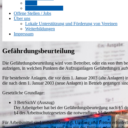
Notruf
Wartung und Service
Offene Stellen / Jobs
Über uns
Lokale Unterstützung und Förderung von Vereinen
Weiterbildungen
Impressum
Gefährdungsbeurteilung
Die Gefährdungsbeurteilung wird vom Betreiber, oder ein von ihm bea
aufzeigen, in welchen Punkten die Aufzuganlagen Gefährdungen auf
Für bestehende Anlagen, die vor dem 1. Januar 2003 (alte Anlagen) 
die nach dem 1. Januar 2003 (neue Anlagen) in Betrieb gegangen sind,
Gesetzliche Grundlage:
3 BetrSichV (Auszug)
Der Arbeitgeber hat bei der Gefährdungsbeurteilung nach §5 d
§4 des Arbeitsschutzgesetzes die notwendigen Maßnahmen für di
Für Arbeitsmittel sind insbesondere Art, Umfang und Fristen erforder
Personen erfüllen müssen, die von ihm mit der Prüfung oder Erprobun