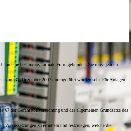
icht an eine bestimmte, formale Form gebunden. Sie muss jedoch
s bis zum 31. Dezember 2007 durchgeführt worden sein. Für Anlagen
des §7 der Gefahrstoffverordnung und der allgemeinen Grundsätze des
.
gen Voraussetzungen zu ermitteln und festzulegen, welche die