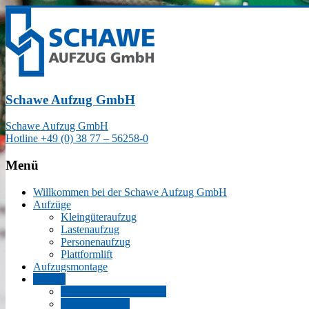
Schawe Aufzug GmbH
Schawe Aufzug GmbH
Hotline +49 (0) 38 77 – 56258-0
Menü
Willkommen bei der Schawe Aufzug GmbH
Aufzüge
Kleingüteraufzug
Lastenaufzug
Personenaufzug
Plattformlift
Aufzugsmontage
Service
Gefährdungsbeurteilung
Modernisierung