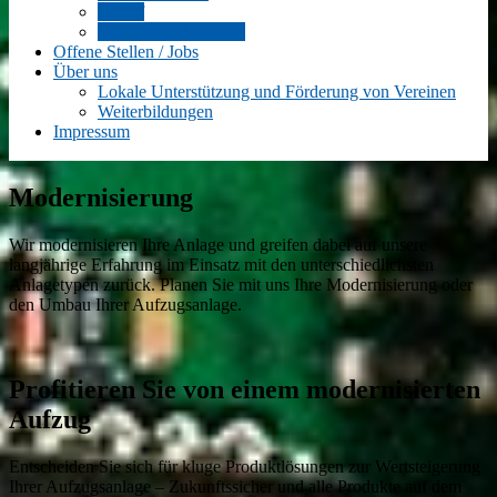
Notruf
Wartung und Service
Offene Stellen / Jobs
Über uns
Lokale Unterstützung und Förderung von Vereinen
Weiterbildungen
Impressum
Modernisierung
Wir modernisieren Ihre Anlage und greifen dabei auf unsere
langjährige Erfahrung im Einsatz mit den unterschiedlichsten
Anlagetypen zurück. Planen Sie mit uns Ihre Modernisierung oder
den Umbau Ihrer Aufzugsanlage.
Profitieren Sie von einem modernisierten
Aufzug
Entscheiden Sie sich für kluge Produktlösungen zur Wertsteigerung
Ihrer Aufzugsanlage – Zukunftssicher und alle Produkte auf dem