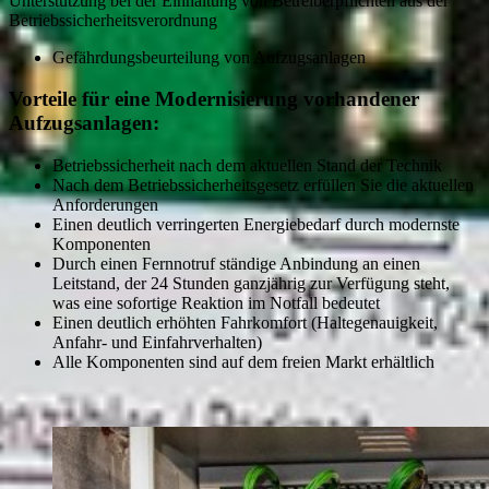
Unterstützung bei der Einhaltung von Betreiberpflichten aus der
Betriebssicherheitsverordnung
Gefährdungsbeurteilung von Aufzugsanlagen
Vorteile für eine Modernisierung vorhandener
Aufzugsanlagen:
Betriebssicherheit nach dem aktuellen Stand der Technik
Nach dem Betriebssicherheitsgesetz erfüllen Sie die aktuellen
Anforderungen
Einen deutlich verringerten Energiebedarf durch modernste
Komponenten
Durch einen Fernnotruf ständige Anbindung an einen
Leitstand, der 24 Stunden ganzjährig zur Verfügung steht,
was eine sofortige Reaktion im Notfall bedeutet
Einen deutlich erhöhten Fahrkomfort (Haltegenauigkeit,
Anfahr- und Einfahrverhalten)
Alle Komponenten sind auf dem freien Markt erhältlich