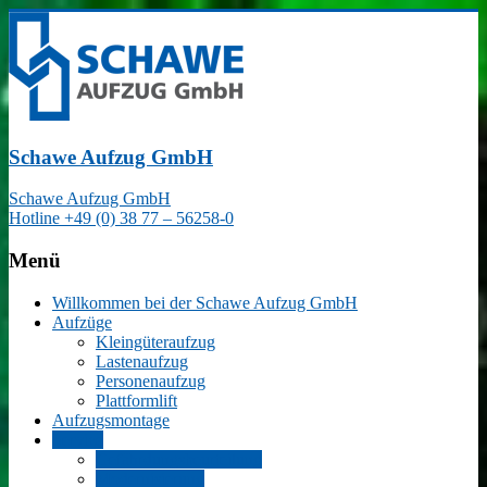
Schawe Aufzug GmbH
Schawe Aufzug GmbH
Hotline +49 (0) 38 77 – 56258-0
Menü
Willkommen bei der Schawe Aufzug GmbH
Aufzüge
Kleingüteraufzug
Lastenaufzug
Personenaufzug
Plattformlift
Aufzugsmontage
Service
Gefährdungsbeurteilung
Modernisierung