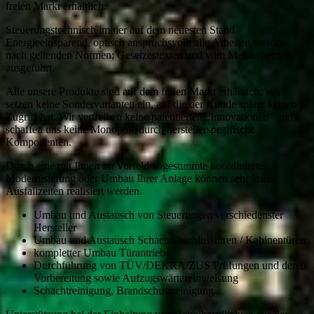
freien Markt erhältlich.
Steuerungstechnisch immer auf dem neuesten Stand.
Energieeinsparend, optisch anspruchsvoll, alle Arbeiten werden
nach geltenden Normen; Gesetzestexten und vom Meisterbetrieb
ausgeführt.
Alle unsere Produkte sind auf dem freien Markt erhältlich. Wir
setzen keine Sondervarianten ein, auf die der Kunde später keinen
Zugriff hat. Wir vertreiben keine patentierten „Innovationen” und
schaffen uns keine Monopole durch herstellerspezifische
Komponenten.
Durch eine mit Ihnen im Vorfeld abgestimmte koordinierte
Modernisierung oder Umbau Ihrer Anlage können sehr kurze
Ausfallzeiten realisiert werden.
Umbau und Austausch von Steuerungen verschiedenster
Hersteller
Umbau und Austausch Schachtabschlusstüren / Kabinentüren
kompletter Umbau Türantriebe
Durchführung von TÜV/DEKRA/ZÜS Prüfungen und deren
Vorbereitung sowie Aufzugswärtereinweisung
Schachtreinigung, Brandschutzreinigung